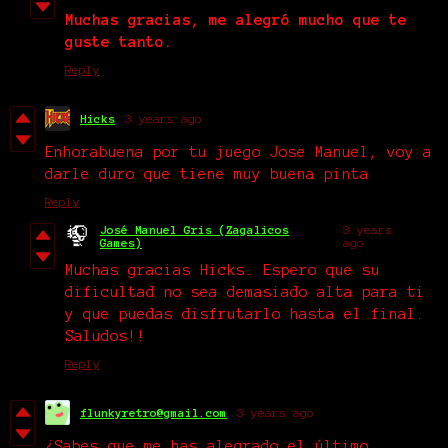
Muchas gracias, me alegró mucho que te
guste tanto.
Reply
Hicks
3 years ago
Enhorabuena por tu juego Jose Manuel, voy a
darle duro que tiene muy buena pinta
Reply
José Manuel Gris (Zagalicos
3 years
Games)
ago
Muchas gracias Hicks.
Espero que su
dificultad no sea demasiado alta para ti
y que puedas disfrutarlo hasta el final.
Saludos!!
Reply
flunkyretro@gmail.com
3 years ago
¿Sabes que me has alegrado el último