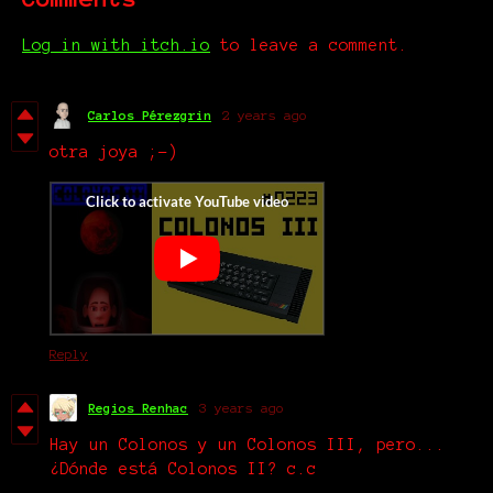
Log in with itch.io
to leave a comment.
Carlos Pérezgrin
2 years ago
otra joya ;-)
Reply
Regios Renhac
3 years ago
Hay un Colonos y un Colonos III, pero...
¿Dónde está Colonos II? c.c