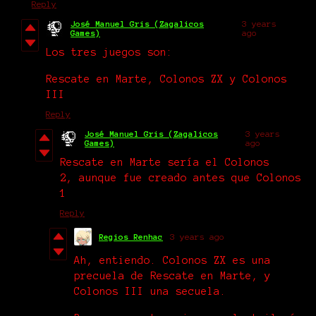
Reply
José Manuel Gris (Zagalicos
3 years
Games)
ago
Los tres juegos son:
Rescate en Marte, Colonos ZX y Colonos
III
Reply
José Manuel Gris (Zagalicos
3 years
Games)
ago
Rescate en Marte sería el Colonos
2, aunque fue creado antes que Colonos
1
Reply
Regios Renhac
3 years ago
Ah, entiendo. Colonos ZX es una
precuela de Rescate en Marte, y
Colonos III una secuela.