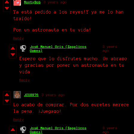
MontyBob
3 years ago
Ya está pedido a los reyes!Y ya me lo han
traído!
Pon un astronauta en tu vida!
Reply
José Manuel Gris (Zagalicos
3 years
Games)
ago
Espero que lo disfrutes mucho. Un abrazo
y gracias por poner un astronauta en tu
vida
Reply
JCORR76
3 years ago
Lo acabo de comprar. Por dos euretes merece
la pena. ¡Juegazo!
Reply
José Manuel Gris (Zagalicos
3 years
Games)
ago