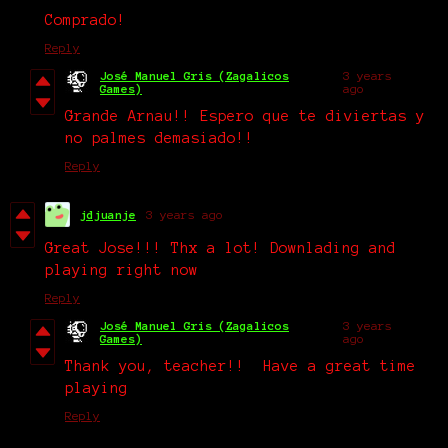
Comprado!
Reply
José Manuel Gris (Zagalicos
3 years
Games)
ago
Grande Arnau!! Espero que te diviertas y
no palmes demasiado!!
Reply
jdjuanje
3 years ago
Great Jose!!! Thx a lot! Downlading and
playing right now
Reply
José Manuel Gris (Zagalicos
3 years
Games)
ago
Thank you, teacher!! Have a great time
playing
Reply