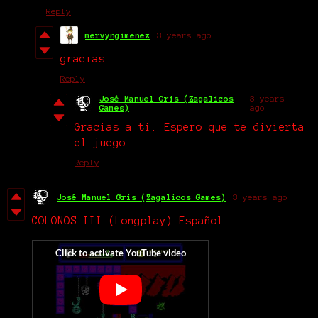
Reply
mervyngimenez
3 years ago
gracias
Reply
José Manuel Gris (Zagalicos
3 years
Games)
ago
Gracias a ti. Espero que te divierta
el juego
Reply
José Manuel Gris (Zagalicos Games)
3 years ago
COLONOS III (Longplay) Español