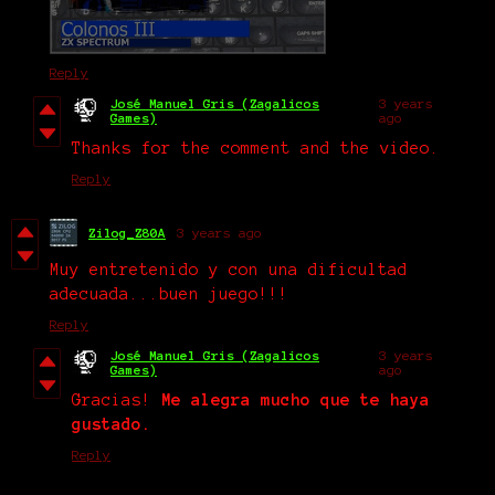
Reply
José Manuel Gris (Zagalicos
3 years
Games)
ago
Thanks for the comment and the video.
Reply
Zilog_Z80A
3 years ago
Muy entretenido y con una dificultad
adecuada...buen juego!!!
Reply
José Manuel Gris (Zagalicos
3 years
Games)
ago
Gracias!
Me alegra mucho que te haya
gustado.
Reply