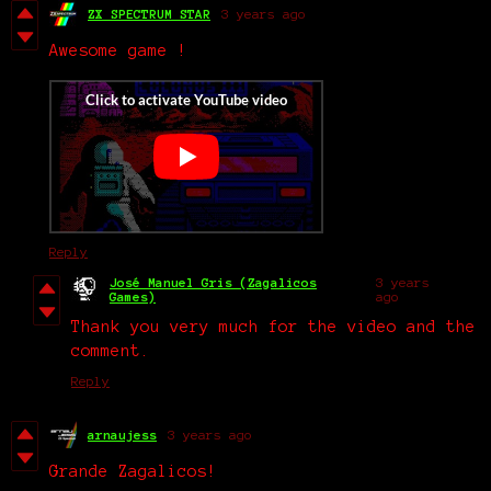
ZX SPECTRUM STAR
3 years ago
Awesome game !
Reply
José Manuel Gris (Zagalicos
3 years
Games)
ago
Thank you very much for the video and the
comment.
Reply
arnaujess
3 years ago
Grande Zagalicos!