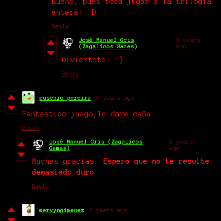
Bueno, pues toca jugar a la trilogía
entera! :D
Reply
José Manuel Gris
3 years
(Zagalicos Games)
ago
Diviertete :)
Reply
eusebio pereira
3 years ago
Fantastico juego,le dare caña
Reply
José Manuel Gris (Zagalicos
3 years
Games)
ago
Muchas gracias.
Espero que no te resulte
demasiado duro
Reply
mervyngimenez
3 years ago