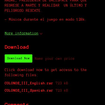
MADRE, PRESIDENTA DE URCISPACE PARA QUE
REGRESE A MARTE Y REALIZAR UN ÚLTIMO Y
PELIGROSO RESCATE.
- Música durante el juego en modo 128k.
More information
Download
Name your own price
Download Now
Click download now to get access to the
following files:
COLONOS_III_English.rar
723 kB
COLONOS_III_Spanish.rar
723 kB
Comments