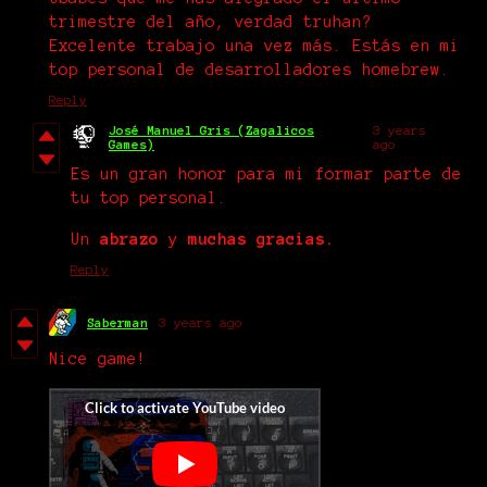
trimestre del año, verdad truhan?
Excelente trabajo una vez más. Estás en mi
top personal de desarrolladores homebrew.
Reply
José Manuel Gris (Zagalicos
3 years
Games)
ago
Es un gran honor para mi formar parte de
tu top personal.
Un
abrazo
y
muchas gracias.
Reply
Saberman
3 years ago
Nice game!